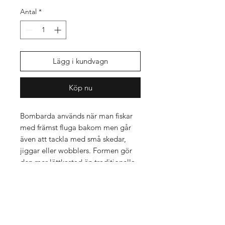
Antal
*
Lägg i kundvagn
Köp nu
Bombarda används när man fiskar
med främst fluga bakom men går
även att tackla med små skedar,
jiggar eller wobblers. Formen gör
den mer lättkastad än traditionella
kastdobbar eller flöten.
Bombarda sjunkande
Sakta sjunkande vilket innebär att det