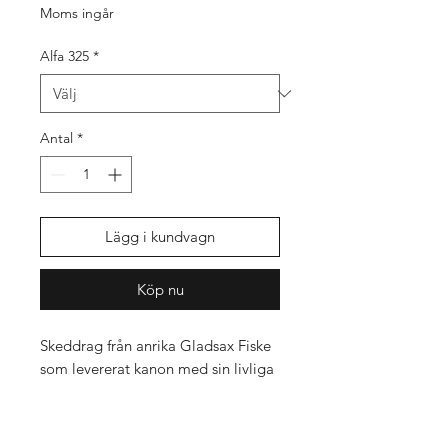
Moms ingår
Alfa 325
*
Antal
*
Lägg i kundvagn
Köp nu
Skeddrag från anrika Gladsax Fiske
som levererat kanon med sin livliga
och fina gång! Funkar lika bra till
kustfiske som insjöfiske efter arter
som gädda, asp, gös, regnbåge,