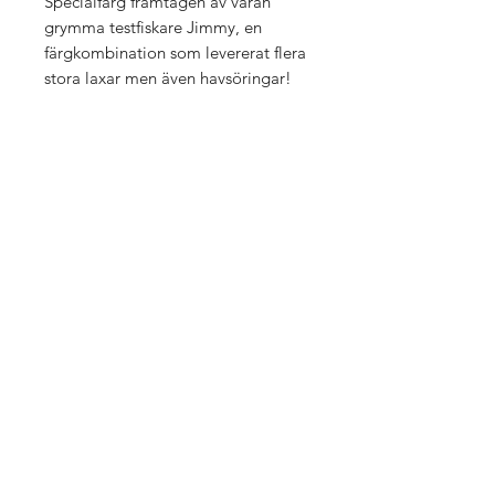
Specialfärg framtagen av våran
grymma testfiskare Jimmy, en
färgkombination som levererat flera
stora laxar men även havsöringar!
Skeddrag från anrika Gladsax Fiske
som levererat otaliga stora
havsöringar längs kusterna vid
spinnfiske och laxar i Vättern vid
landlaxfiske. Funkar lika bra till
kustfiske som insjöfiske efter arter
som gädda, asp, gös, regnbåge,
röding och öring. En favorit bland
sportfiskare!
Om oss
Frakt & Retur
Kontakt
Betalningsmetoder