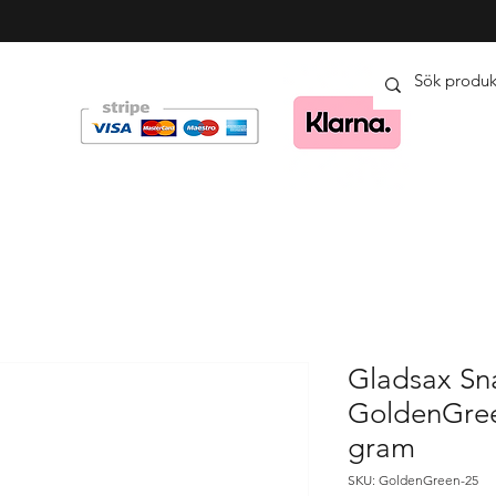
Gladsax Sn
GoldenGree
gram
SKU: GoldenGreen-25