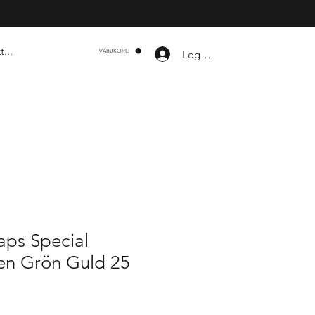
Logga in
VARUKORG
aps Special
n Grön Guld 25