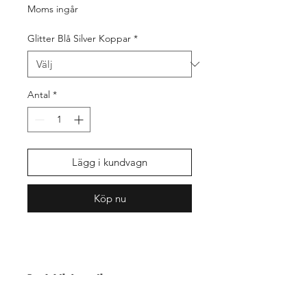
Moms ingår
Glitter Blå Silver Koppar
*
Antal
*
Lägg i kundvagn
Köp nu
Produktinformation
Jag är produktinformation. Här passar