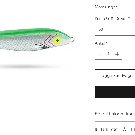
Moms ingår
Prism Grön Silver
*
Välj
Antal
*
Lägg i kundvagn
Produktinformation
Jag är produktinform
RETUR- OCH ÅTER
till mer information 