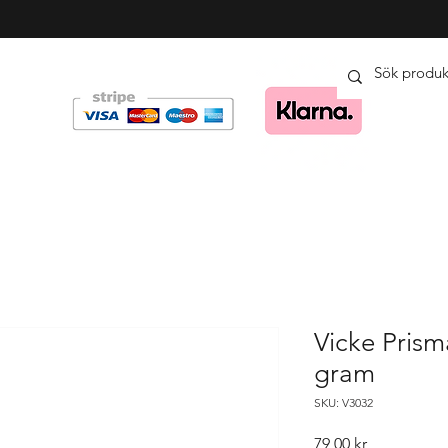
Vicke Prism
gram
SKU: V3032
Pris
79,00 kr